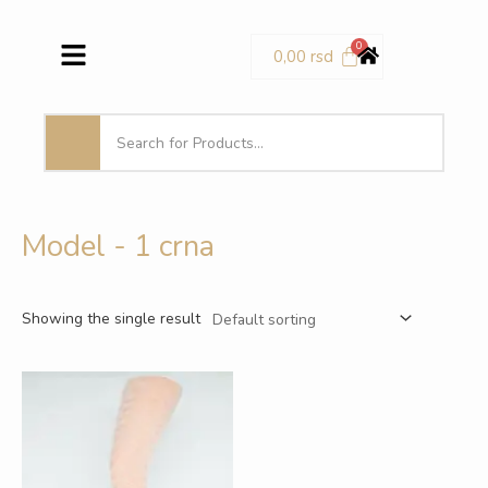
Pređi
Menu
na
0,00
rsd
sadržaj
Model - 1 crna
Showing the single result