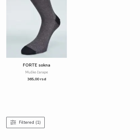
FORTE sokna
Muške čarape
365,00
rsd
Filtered (1)