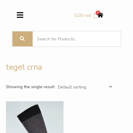
Pređi
Menu
na
0,00
rsd
sadržaj
teget crna
Showing the single result