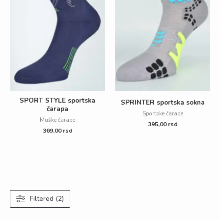
SPORT STYLE sportska
SPRINTER sportska sokna
čarapa
Sportske čarape
Muške čarape
395,00
rsd
369,00
rsd
Filtered (2)