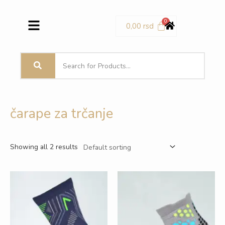
Pređi
Menu
na
0,00
rsd
sadržaj
čarape za trčanje
Showing all 2 results