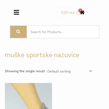
Pređi
Menu
na
0,00
rsd
sadržaj
muške sportske nazuvice
Showing the single result