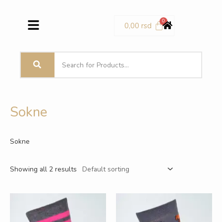
Pređi
Menu
na
0,00
rsd
sadržaj
Sokne
Sokne
Showing all 2 results