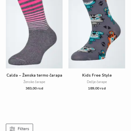
Calda – Ženska termo čarapa
Kids Free Style
Ženske čarape
Dečije čarape
363,00
rsd
189,00
rsd
Filters