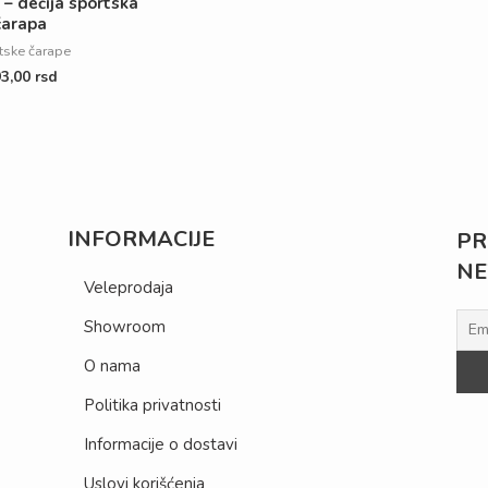
– dečija sportska
čarapa
tske čarape
93,00
rsd
INFORMACIJE
PR
NE
Veleprodaja
Showroom
O nama
Politika privatnosti
Informacije o dostavi
Uslovi korišćenja