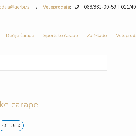
odaja@gerbi.rs
\
Veleprodaja
:
063/861-00-59 | 011/
Dečije čarape
Sportske čarape
Za Mlade
Veleprod
ke carape
×
23 - 25