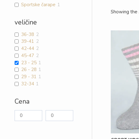
Sportske čarape
1
Showing the s
veličine
36-38
2
39-41
2
42-44
2
45-47
2
23 - 25
1
26 - 28
1
29 - 31
1
32-34
1
Cena