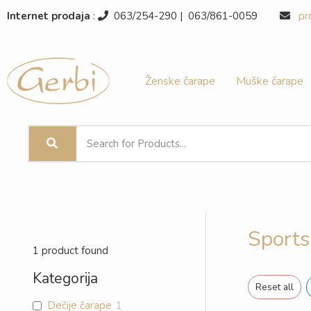
Pređi
Internet prodaja
:
063/254-290 | 063/861-0059
pr
na
sadržaj
Ženske čarape
Muške čarape
Sports
1
product found
Kategorija
Reset all
Dečije čarape
1