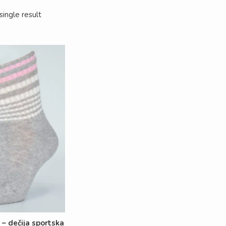
ingle result
– dečija sportska