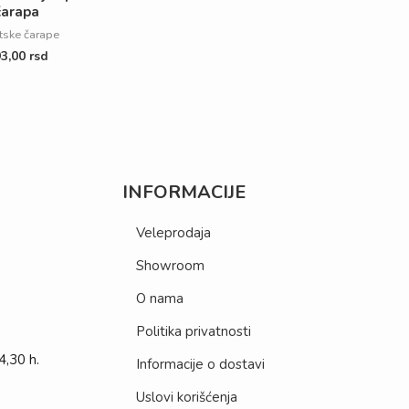
čarapa
tske čarape
93,00
rsd
INFORMACIJE
Veleprodaja
Showroom
O nama
Politika privatnosti
,30 h.
Informacije o dostavi
Uslovi korišćenja