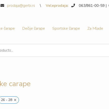
9
prodaja@gerbi.rs
\
Veleprodaja
:
063/861-00-59 |
e čarape
Dečije čarape
Sportske čarape
Za Mlade
ke carape
×
26 - 28