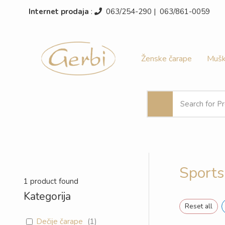
Pređi
Internet prodaja
:
063/254-290 | 063/861-005
na
sadržaj
Ženske čarape
Mušk
Sports
1
product found
Kategorija
Reset all
Dečije čarape
(
1
)