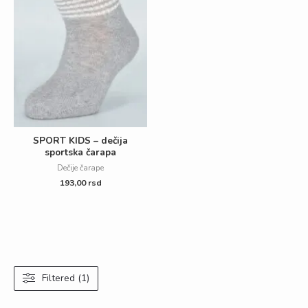
SPORT KIDS – dečija
sportska čarapa
Dečije čarape
193,00
rsd
Filtered (1)