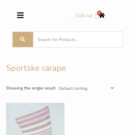
Pređi
Menu
na
0,00
rsd
sadržaj
Sportske carape
Showing the single result