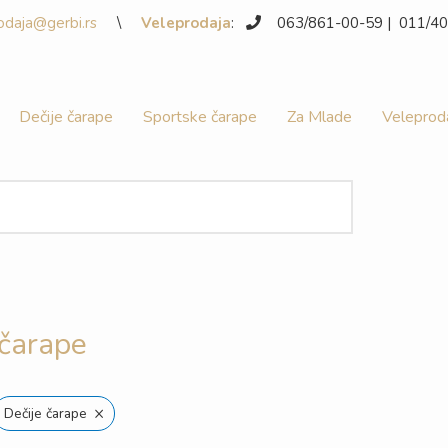
odaja@gerbi.rs
\
Veleprodaja
:
063/861-00-59 | 011/
Dečije čarape
Sportske čarape
Za Mlade
Veleprod
čarape
×
Dečije čarape