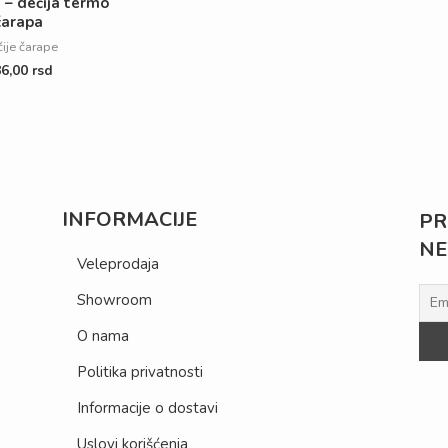
 – dečija termo
čarapa
ije čarape
86,00
rsd
INFORMACIJE
PR
NE
Veleprodaja
Showroom
O nama
Politika privatnosti
Informacije o dostavi
Uslovi korišćenja