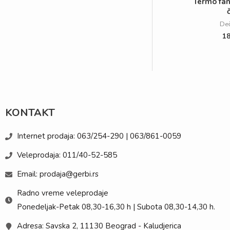
Termo fan
Deč
1
KONTAKT
Internet prodaja: 063/254-290 | 063/861-0059
Veleprodaja: 011/40-52-585
Email: prodaja@gerbi.rs
Radno vreme veleprodaje
Ponedeljak-Petak 08,30-16,30 h | Subota 08,30-14,30 h.
Adresa: Savska 2, 11130 Beograd - Kaludjerica