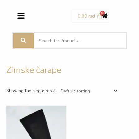
Pređi
Menu
na
0,00
rsd
sadržaj
Zimske čarape
Showing the single result