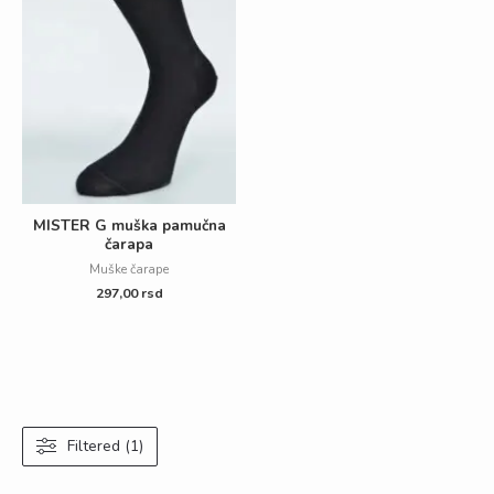
MISTER G muška pamučna
čarapa
Muške čarape
297,00
rsd
Filtered (1)